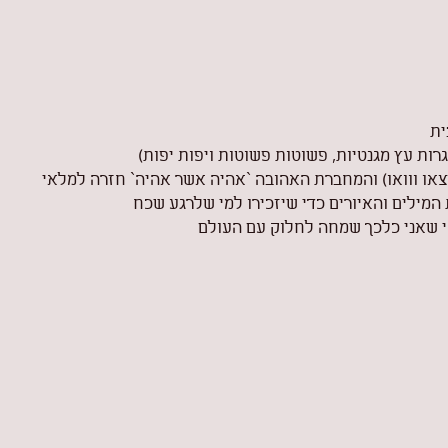
ית
רות עץ מגנטיות, פשוטות פשוטות ויפות יפות)
או ווואו) והמחברת האהובה `אהיה אשר אהיה` חזרה למלאי 
 המילים והאיורים כדי שיזכירו למי שלרגע שכח
י שאני כלכך שמחה לחלוק עם העולם