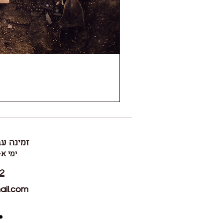
זמינה עב
ימי א-ה ~ 00
2
il.com