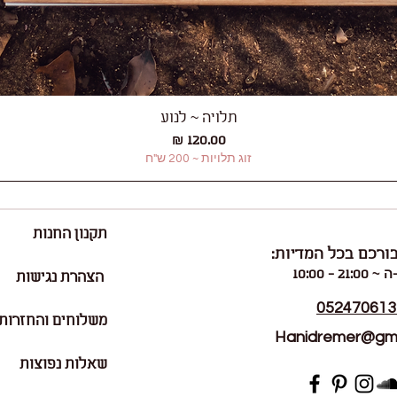
תלויה ~ לנוע
תצוגה מהירה
מחיר
זוג תלויות ~ 200 ש"ח
תקנון החנות
ורכם בכל המדיות:
21: - 10:00
הצהרת נגישות
052470613
משלוחים והחזרות
Hanidremer@gma
שאלות נפוצות
ישראל