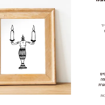
יד
ים
פה
גרת
ות