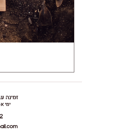
זמינה עב
ימי א-ה ~ 00
2
il.com