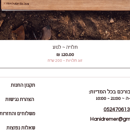
תלויה ~ לנוע
תצוגה מהירה
מחיר
זוג תלויות ~ 200 ש"ח
תקנון החנות
ורכם בכל המדיות:
21: - 10:00
הצהרת נגישות
052470613
משלוחים והחזרות
Hanidremer@gma
שאלות נפוצות
ישראל