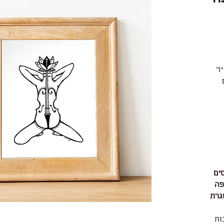
יד
ים
פה
גרת
ות