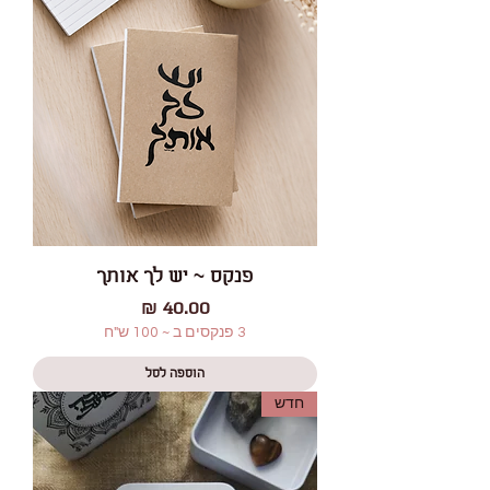
פנקס ~ יש לך אותך
מחיר
3 פנקסים ב ~ 100 ש"ח
הוספה לסל
חדש