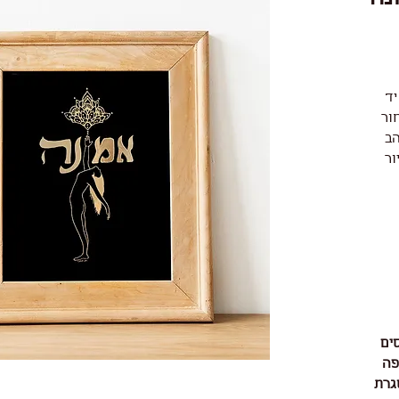
יד
ור
הב
ור
ים
פה
גרת