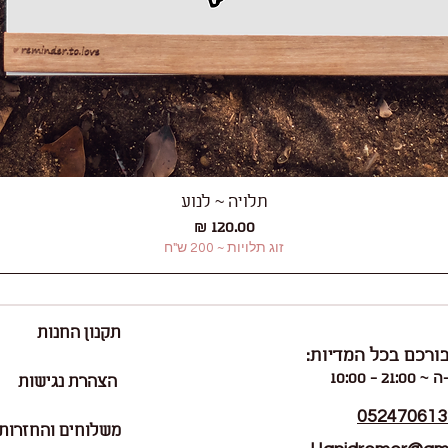
תלויה ~ לנוע
תצוגה מהירה
מחיר
זוג תלויות ~ 200 ש"ח
תקנון החנות
ורכם בכל המדיות:
21: - 10:00
הצהרת נגישות
052470613
משלוחים והחזרות