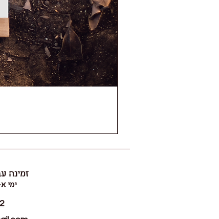
זמינה עב
ימי א-ה ~ 00
2