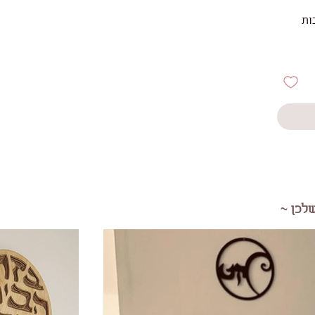
ות
לכן ~