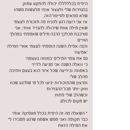
היפית בכללללל) יכולה להתקע עמוק 
בהגדרות שלי ולעצור אותי מלעשות משהו 
שלא מתאים לטייטל הזה,
אז אני רוצה רגע להניח פה תזכורת לעצמי 
שאין מילה אחת שיכולה להגדיר אותי, אני 
מורכבת מכלכך הרבה מילים שאספתי במהלך 
החיים
והנה אפילו השנה הוספתי לעצמי אחרי המילה 
'אמיצה' 
גם את צמד המילים 'בטוחה בעצמה'
כי וואלה השנה אני מגיעה ליריד
באמונה ובידיעה שכל איור הוא בעצם חתיכה 
מהלב שלי
והרצון שהתזכורות יגיעו לכל מי שלרגע שכח
חזק יותר מכל ההגדרות
וכשהלב שלי פתוח
יש מקום לכולם.
* השאלה מה זה היפית בכלל מעסיקה אותי 
כבר תקופה ואני ממש אשמח שרגע תסבירו לי 
את המילה הזאת