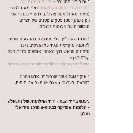
* זה היריד המדובר > 
יריד החלומות של 
נתנאלה-פיאסטה מקסיקנית
 ואני מאוד מאוד 
(מאוד מאוד) ממליצה לכם להציץ שם כי אני 
רק 1 מתוך 100 עסקים קטנים של יוצרים 
מוכשרים עם חלומות גדולים.
* חנות האונליין שלי מפוצצת במבצעים שווים 
להזמנה מוקדמת (נגיד כל התיקים 1+1) 
מזמינים מראש דרך האתר ואוספים ביריד. הכל 
קורה כאן > 
https://www.remindertolove.shop/yaridfiesta
* אוקיי גוגל אומר שהיפי זה אדם החריג 
במראה ובלבוש, וואלה יש מצב אני היפית.
ניפגש ביריד הבא ~ יריד החלומות של נתנאלה 
- חלומות אפריקה 6-9.9.23 מרכז עזריאלי 
חולון.